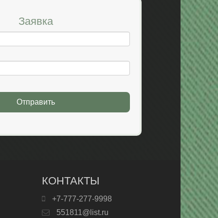
Заявка
Отправить
КОНТАКТЫ
+7-777-277-9998
551811@list.ru