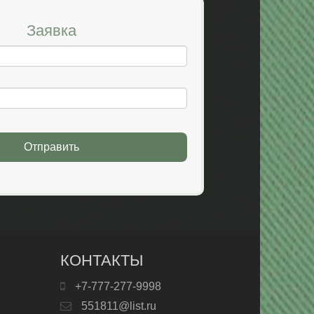
Заявка
Отправить
КОНТАКТЫ
+7-777-277-9998
551811@list.ru