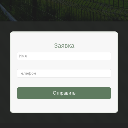
футбольных полей.
ESTETIC 2D
Благодаря закруглению прутков в верхней
части панелей забор 2D становится
травмобезопасным. Это решение также
Заявка
позволяет конструкции выглядеть более
привлекательно. Ограждение ESTETIC
предпочтительно для мест отдыха, детских
площадок и жилых комплексов.
Отправить