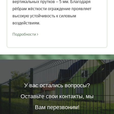
вертикальных прутков – 5 мм. Благодаря
рёбрам жёсткости ограждение проявляет
высокую устойчивость к силовым
воздействиям.
Подробности
ВИДЫ 2D ОГРАЖДЕНИЙ
MEDIUM 2D
Из таких панелей изготавливают ограждения
для режимных, производственных и
административных объектов, нуждающихся в
У вас остались вопросы?
защите от несанкционированного доступа.
Оставьте свои контакты, мы
Заборы 2Д этого вида имеют высокую
прочность, поэтому используются для детских
Вам перезвоним!
и спортивных площадок, теннисных кортов,