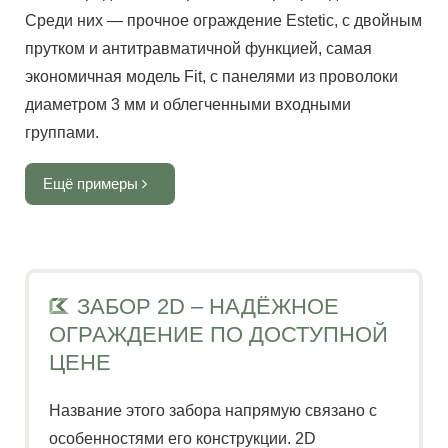
Среди них — прочное ограждение Estetic, с двойным
площадка для выгула собак с «полосой
диаметром прутка 5 мм. Комплектуются барьерами
площадок является безопасность и повышенная
ландшафт, имеют современный дизайн и
прутком и антитравматичной функцией, самая
препятствий» для собачьего фитнеса.
безопасности, системами противоподкопа,
устойчивость к нагрузкам. Использована модель
оказываются удачным решением при ограждении
экономичная модель Fit, с панелями из проволоки
усиленными входными группами, автоматикой,
Estetic 2D с двумя горизонтальными прутками
административных и офисных зданий.
Ещё примеры
диаметром 3 мм и облегченными входными
средствами обнаружения и охраны периметра.
диаметром 6 мм и одним вертикальным - 5 мм.
Ещё примеры
группами.
Закругленные прутки по верхнему краю панели
Ещё примеры
обеспечивают защиту от травм.
Ещё примеры
Ещё примеры
ЗАБОР 2D – НАДЁЖНОЕ
ОГРАЖДЕНИЕ ПО ДОСТУПНОЙ
ЦЕНЕ
Название этого забора напрямую связано с
особенностями его конструкции. 2D