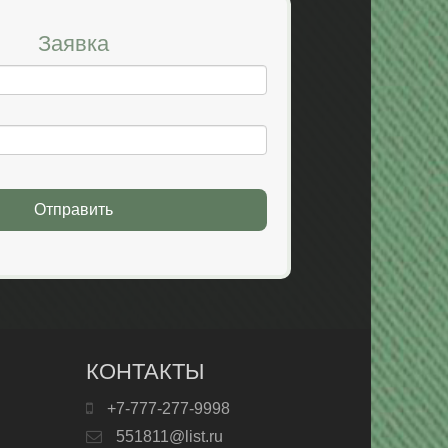
Заявка
Отправить
КОНТАКТЫ
+7-777-277-9998
551811@list.ru