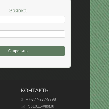
Заявка
Отправить
КОНТАКТЫ
+7-777-277-9998
551811@list.ru