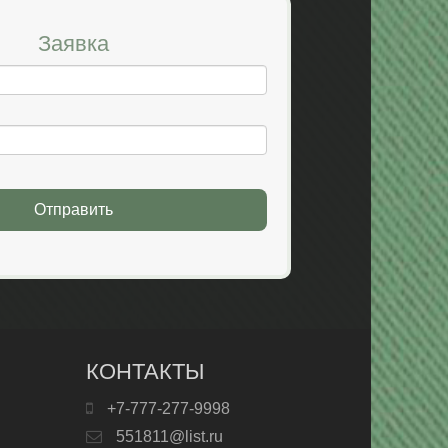
Заявка
Отправить
КОНТАКТЫ
+7-777-277-9998
551811@list.ru