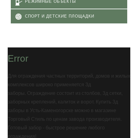
РЕЖИМНЫЕ ОБЪЕКТЫ
СПОРТ И ДЕТСКИЕ ПЛОЩАДКИ
Error
Для ограждения частных территорий, домов и жилых
комплексов широко применяется 3д
заборы. Ограждение состоит из столбов, 3д сетки,
заборных креплений, калиток и ворот. Купить 3д
заборы в Усть-Каменогорске можно в магазине
Торговый Стиль по ценам завода производителя.
Готовый забор - быстрое решение любого
ограждения!