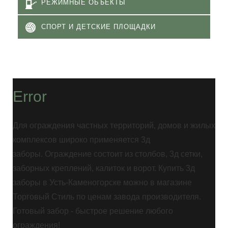
РЕЖИМНЫЕ ОБЪЕКТЫ
СПОРТ И ДЕТСКИЕ ПЛОЩАДКИ
Error
Для ограждения частных территорий, домов и жилых
комплексов широко применяется 3д
заборы. Ограждение состоит из столбов, 3д сетки,
заборных креплений, калиток и ворот. Купить 3д
заборы в Усть-Каменогорске можно в магазине
Торговый Стиль по ценам завода производителя.
Готовый забор - быстрое решение любого
ограждения!