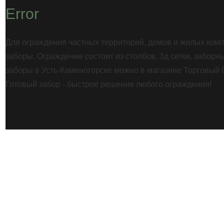
Error
Для ограждения частных территорий, домов и жилых ком
заборы. Ограждение состоит из столбов, 3д сетки, заборны
заборы в Усть-Каменогорске можно в магазине Торговый 
Готовый забор - быстрое решение любого ограждения!