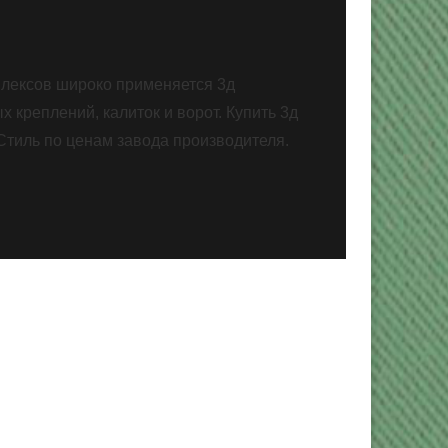
плексов широко применяется 3д
х креплений, калиток и ворот. Купить 3д
Стиль по ценам завода производителя.