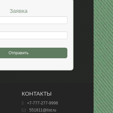
Заявка
Отправить
КОНТАКТЫ
+7-777-277-9998
551811@list.ru