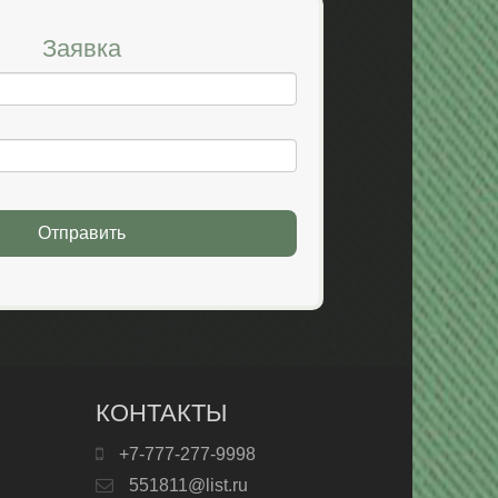
Заявка
Отправить
КОНТАКТЫ
+7-777-277-9998
551811@list.ru